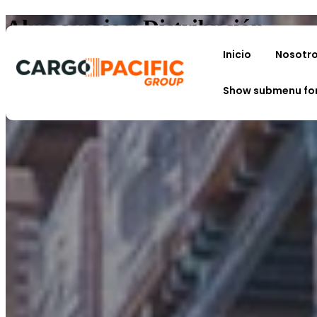
Almacenaje y Distribución
Inicio
Nosotr
Ofrecemos soluciones integrales de almacenaje y distribución logística
Cotizar servicio
Show submenu for